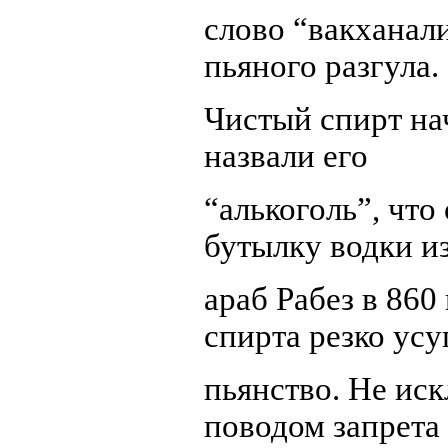
слово “вакханал
пьяного разгула.
Чистый спирт нач
назвали его
“алькоголь”, чт
бутылку водки и
араб Рабез в 860
спирта резко усу
пьянство. Не ис
поводом запрета