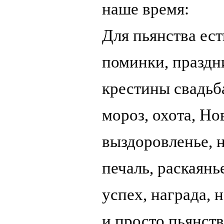
наше время:
Для пьянства ест
поминки, праздни
крестины свадьба
мороз, охота, Но
выздоровленье, 
печаль, раскаянь
успех, награда, 
и просто пьянств