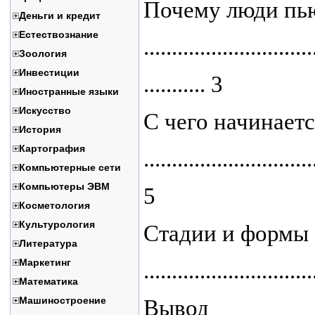
Почему люди пь
Деньги и кредит
Естествознание
..............................
Зоология
Инвестиции
........... 3
Иностранные языки
Искусство
С чего начинаетс
История
Картография
..............................
Компьютерные сети
Компьютеры ЭВМ
5
Косметология
Культурология
Стадии и формы 
Литература
Маркетинг
.............................
Математика
Машиностроение
Вывод