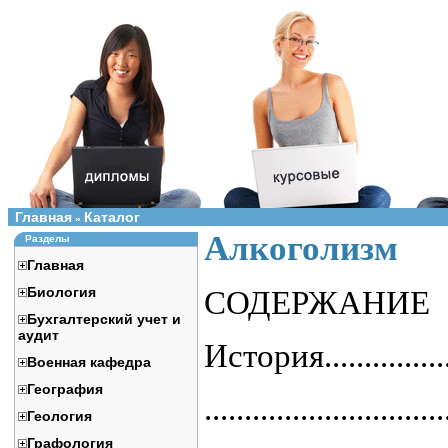
Главная
Каталог
»
Алкоголизм
Разделы
Главная
Биология
СОДЕРЖАНИЕ
Бухгалтерский учет и
аудит
История....................
Военная кафедра
География
.............................
Геология
Графология