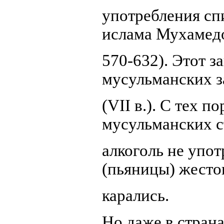
употребления с
ислама Мухамед
570-632). Этот з
мусульманских з
(VII в.). С тех 
мусульманских с
алкоголь не упот
(пьяницы) жесто
карались.
Но даже в страна