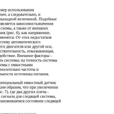
имер использования
нее, а следовательно, и
я выходной величиной. Подобные
является зависимостьзначения
 схемы, а также от внешних
к (рис. 6), как напряжение,
менятся. От этих недостатков
стему автоматического
го двигателя или другой оси,
вствительность, показывающая,
действие. Внешние факторы -
ть системы; на точность системы
схемы с емкостными
носительно частоты и
льности источника питания.
еренциальный емкостный датчик
ким образом, что при увеличении
 7), где два других плеча -
 сигнала для следящей системы,
становившемся состоянии следящей