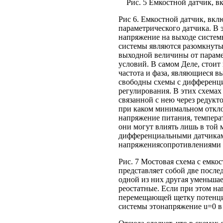
Рис. 5 Емкостной датчик, вк
Рис 6. Емкостной датчик, вкл
параметрического датчика. В э
напряжение на выходе систем
системы являются разомкнуты
выходной величины от парамет
условий. В самом Деле, стоит
частота и фаза, являющиеся в
свободны схемы с дифференц
регулирования. В этих схемах
связанной с нею через редукт
при каком минимальном откло
напряжение питания, температ
они могут влиять лишь в той м
дифференциальными датчиками
напряжениясопротивлениями в
Рис. 7 Мостовая схема с емк
представляет собой две после
одной из них другая уменьшает
реостатные. Если при этом на
перемещающей щетку потенцио
системы этонапряжение u=0 в 