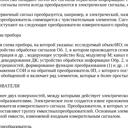
сигналы почти всегда преобразуются в электрические сигналы,
первичный сигнал преобразуется, например, в электрический, на
 преобразователь совмещается с чувствительным элементом. Сиг
оступают на следующие преобразователи измерительного прибор
а прибора
я схема прибора, на которой указаны: исследуемый объектИО; п
ройство обработки сигналов Об. 1, в котором производится селе
рация и др. ; кодирующее устройство Код; модулятор М; канал 
о декодирования ДК; устройство обработки информации Oбр. 2,
грешностей, формирование функции преобразования (1) и др. ;
ажения СОИ и на обратный преобразователь 0П, с которого пос
я обобщенной и включает ряд элементов, которые в более просты
ОВАТЕЛИ
нее двух поверхностей, между которыми действует электрическо
еобразователями. Электрическое поле создается извне приложе
зователя измерительного сигнала. Преобразователи, в которых эл
ставляют группу емкостныхпреобразователей. Основным элемен
нной емкости, изменяемой входным измерительным сигналом.
преобразователь