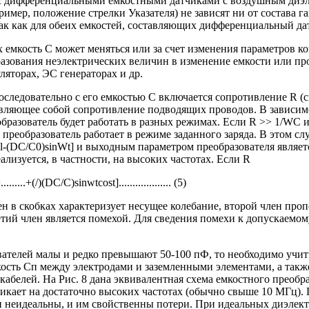
х с дифференциальными емкостными датчиками с воздушным диэ
мер, положение стрелки Указателя) не зависят ни от состава газ
ак как для обеих емкостей, составляющих дифференциальный дат
 емкость С может меняться или за счет изменения параметров ко
зования неэлектрических величин в изменение емкости или про
ляторах, ЭС генераторах и др.
оследовательно с его емкостью С включается сопротивление R (см
вляющее собой сопротивление подводящих проводов. В зависим
разователь будет работать в разных режимах. Если R >> 1/WC и
е. преобразователь работает в режиме заданного заряда. В этом сл
(DC/C0)sinWt] и выходным параметром преобразователя являет
лизуется, в частности, на высоких частотах. Если R
..+(/)(DC/C)sinwtcost]................... (5)
н в скобках характеризует несущее колебание, второй член про
етий член является помехой. Для сведения помехи к допускаемо
вателей малы и редко превышают 50-100 пФ, то необходимо учи
кость Сп между электродами и заземленными элементами, а такж
абелей. На Рис. 8 дана эквивалентная схема емкостного преобра
никает на достаточно высоких частотах (обычно свыше 10 МГц)
и неидеальны, и им свойственны потери. При идеальных диэлект