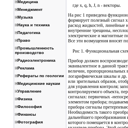
Медицина
где x, q, h, J, n - векторы.
Менеджмент
На рис 1 приведена функцион
Музыка
формирует полезный сигнал х(
Наука и техника
расход жидкостей, линейные н
внутренние трещины, несплош
Педагогика
электрические и магнитные по
Право
Все эти возмущения вносят п
Промышленность
Рис 1. Функциональная схем
производство
Радиоэлектроника
Прибор должен воспроизводит
эквивалентное в данной тракт
Реклама
величин, пропорциональных в
Рефераты по геологии
логарифмическая шкалы и др.
или зрительных образов, ото
Медицинские наукам
для управления контроля; за
Управление
контролируемого объекта, пер
сигналах: первичных -непос
Физика
элементом прибора; подаваемы
Философия
прибора сигналы претерпевают
Необходимость такого преобра
Финансы
дальнейшего преобразования 
Фотография
которого помещается в контро
указателе прибора. Этой осо