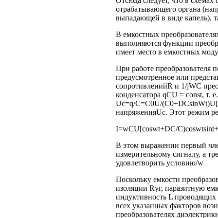
Отсюда следует, что в схема
отрабатывающего органа (напри
выпадающей в виде капель), т
В емкостных преобразователях
выполняются функции преобра
имеет место в емкостных моду
При работе преобразователя п
предусмотренное или предста
сопротивленийR и 1/jWC преоб
конденсатора qCU = const, т. 
Uс=q/C=C0U/(C0+DCsinWt)U[l-
напряженияUс. Этот режим реа
I=wCU[coswt+DC/C)coswtsint+.......
В этом выражении первый чле
измерительному сигналу, а тр
удовлетворить условию/w
Поскольку емкости преобразо
изоляции Rуг, паразитную ем
индуктивность L проводящих к
всех указанных факторов воз
преобразователях диэлектрик