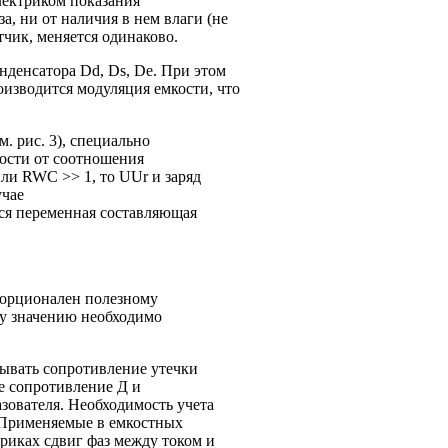
лектриком показания
а, ни от наличия в нем влаги (не
чик, меняется одинаково.
нденсатора Dd, Ds, De. При этом
изводится модуляция емкости, что
. рис. 3), специально
ости от соотношения
ли RWC >> 1, то UUr и заряд
учае
ся переменная составляющая
порционален полезному
му значению необходимо
тывать сопротивление утечки
е сопротивление Д и
зователя. Необходимость учета
. Применяемые в емкостных
риках сдвиг фаз между током и