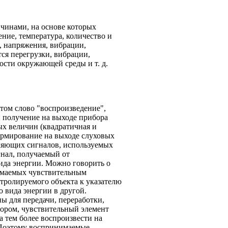
чинами, на основе которых
ние, температура, количество и
, напряжения, вибрации,
ся перегрузки, вибрации,
ости окружающей среды и т. д.
ом слово "воспроизведение",
: получение на выходе прибора
х величин (квадратичная и
ормирование на выходе слуховых
ляющих сигналов, используемых
гнал, получаемый от
вида энергии. Можно говорить о
имаемых чувствительным
нтролируемого объекта к указателю
 вида энергии в другой.
ы для передачи, переработки,
ором, чувствительный элемент
а тем более воспроизвести на
 Поэтому воспринимаемые