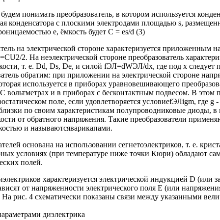
удем понимать преобразователь, в котором используется конден
учая конденсатора с плоскими электродами площадью s, размещен
оницаемостью e, ёмкость будет C = es/d (3)
тель на электрической стороне характеризуется приложенным н
=CU2/2. На неэлектрической стороне преобразователь характери
ости, т. е. Dd, Ds, De, и силой fЭЛ=dWЭЛ/dx, где под х следуе
ватель обратим: при приложении на электрической стороне напр
которая используется в приборах уравновешивающего преобразова
С вольтметрах и в приборах с бесконтактным подвесом. В этом 
остатическом поле, если удовлетворяется условиеfЭЛіgm, где g -
близки по своим характеристикам полупроводниковые диоды, в 
ости от обратного напряжения. Такие преобразователи применяю
костью и называютсяварикапами.
телей основана на использовании сегнетоэлектриков, т. е. крис
ных условиях (при температуре ниже точки Кюри) обладают са
еских полей.
электриков характеризуется электрической индукцией D (или за
висят от напряженности электрического поля Е (или напряжени
. На рис. 4 схематически показаны связи между указанными вел
параметрами диэлектрика