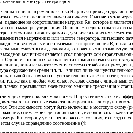
люченный в контур с генератором
юченный в цепь переменного тока На рис. 6 приведен другой пр
том случае с изменением значения емкости С меняется ток через 
ы, падающее на сопротивлении нагрузки Rн, которое и являетс
ми системами регулирования. Основным недостатком этих схем 
ров источника питания датчика, усилителя и других элементов
 измениться напряжению или частоте генератора, питающего датчи
ыходными величинами и снимаемые с сопротивления R, также из
иальными емкостными датчиками, включенными в замкнутую си
 выходной величиной является угол поворота оси отрабатывающе
ор. Одной из основных характеристик такойсистемы является чу
нении чувствительногоэлемента система отработки приходит в 
ура окружающей среды и т. п. - влияют лишь на чувствительнос
ерь, в какой она связана с чувствительностью. Это значит, что 
, так же как и любые мостовые нулевые схемы с линейными от
 плечах, предъявляют значительно меньшие требования к стаби
остным дифференциальным датчиком В простейшем случае дифф
довательно включенные емкости, построенные конструктивно та
ся. Эти две емкости могут быть включены в мостовую схему (рис.
пряжение, снимаемое с диагонали моста, использовать в качестве
метра R в сторону уменьшения рассогласования, то всегда в у
этом случае справедливо соотношение (4)