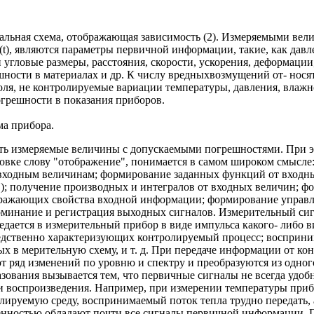
альная схема, отображающая зависимость (2). Измеряемыми вели
t), являются параметры первичной информации, такие, как давле
 угловые размеры, расстояния, скорости, ускорения, деформации
ности в материалах и др. К числу вредныхвозмущений от- носят
ля, не контролируемые вариации температуры, давления, влажн
огрешности в показания приборов.
а прибора.
ь измеряемые величины с допускаемыми погрешностями. При эт
овке слову "отображение", понимается в самом широком смысле
ходным величинам; формирование заданных функций от входны
 ); получение производных и интегралов от входных величин; ф
бражающих свойства входной информации; формирование управ
поминание и регистрация выходных сигналов. Измерительный си
едается в измерительный прибор в виде импульса какого- либо 
редственно характеризующих контролируемый процесс; восприн
х в мерительную схему, и т. д. При передаче информации от ко
 ряд изменений по уровню и спектру и преобразуются из одного
зования вызывается тем, что первичные сигналы не всегда удобн
и воспроизведения. Например, при измерении температуры приб
лируемую среду, воспринимаемый поток тепла трудно передать, 
бенностью обладают почти все сигналы первичной информации.