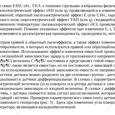
связи Е®D, s®c, T®Э, а тонкими стрелками изображены физич
ьезоэлектрический эффект s®D (или q), проявляющийся в измен
яжений; обратный пьезоэлектрический эффект Е (или U)®c, ха
ского поля; пироэлектрический эффект T®D (или q), сводящийся
зменении температуры; пьезокалорический эффект s®Э, проявл
напряжений. Помимо указанных эффектов при изменении Е, s, Т
изменяются диэлектрическая проницаемость, проводимость, оптич
отрим прямой и обратный пьезоэффекты, а также эффект измене
образователи, в которых используются прямой или обратныйпь
зователями. Использование эффекта изменения емкостной прово
 нелинейной зависимостью заряда q от приложенного напряжени
¶q/¶U) величина C=¶q/¶U постоянна и представляет собой емкос
q/¶U также является емкостью, но не постоянной, а зависящей от
 на использовании нелинейной зависимости емкости от напряжен
остные датчики можно разделить на две основные группы - дат
иальные) и датчики дифференциальные. В схемах с параметрич
ектрической величины (угла поворота оси ротора датчика) в эл
 функционально зависящую от входной величины. В схемах с диф
емы, с датчика снимается лишь сигнал рассогласования, которы
едящей системы. Примером параметрического емкостного датчи
лампового генератора (рис. 5) . Здесь при изменении угла повор
енератора, являющаяся выходнойвеличиной.