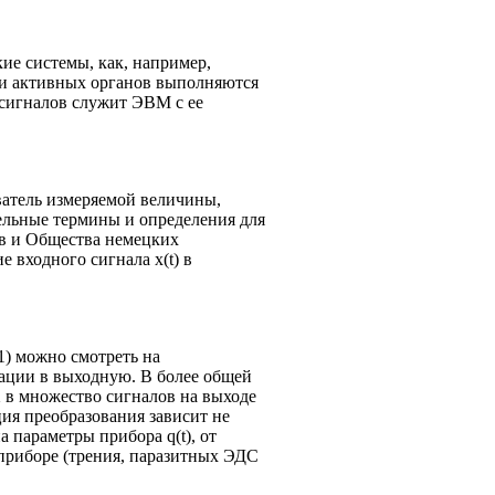
е системы, как, например,
ции активных органов выполняются
 сигналов служит ЭВМ с ее
ватель измеряемой величины,
льные термины и определения для
в и Общества немецких
 входного сигнала x(t) в
(1) можно смотреть на
ации в выходную. В более общей
 в множество сигналов на выходе
ия преобразования зависит не
на параметры прибора q(t), от
 приборе (трения, паразитных ЭДС