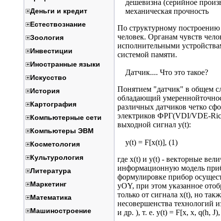
дешевизна (серийное произв
Деньги и кредит
механическая прочность
Естествознание
По структурному построению 
человек. Органам чувств чело
Зоология
исполнительными устройствам
Инвестиции
системой памяти.
Иностранные языки
Датчик.... Что это такое?
Искусство
Понятием "датчик" в общем с
История
обладающий умереннойточнос
Картография
различных датчиков четко с
электриков ФРГ(VDI/VDE-Richt
Компьютерные сети
выходной сигнал y(t):
Компьютеры ЭВМ
y(t) = F[x(t)], (1)
Косметология
Культурология
где x(t) и y(t) - векторные в
информационную модель прибо
Литература
формулировке прибор осущест
Маркетинг
yОY, при этом указанное ото
только от сигнала x(t), но так
Математика
несовершенства технологий из
Машиностроение
и др. ), т. е. y(t) = F[x, x, q(h, J),