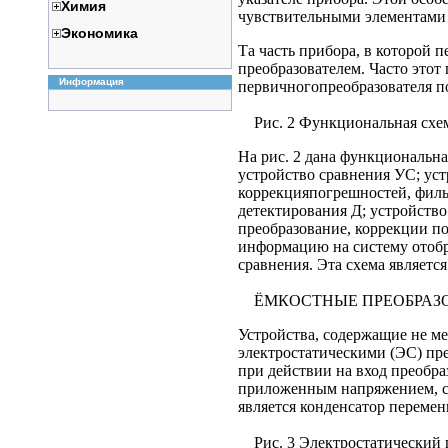
Химия
чувствительными элементами 
Экономика
Та часть прибора, в которой 
преобразователем. Часто этот
Информация
первичногопреобразователя п
Рис. 2 Функциональная схем
На рис. 2 дана функциональна
устройство сравнения УС; уст
коррекцияпогрешностей, фильт
детектирования Д; устройств
преобразование, коррекции по
информацию на систему отобр
сравнения. Эта схема являетс
ЁМКОСТНЫЕ ПРЕОБРАЗ
Устройства, содержащие не ме
электростатическими (ЭС) пр
при действии на вход преобра
приложенным напряжением, со
является конденсатор переме
Рис. 3 Электростатический 