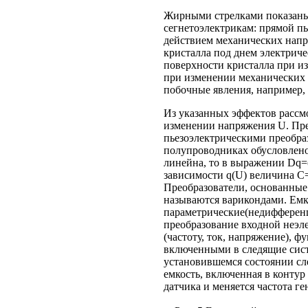
Жирными стрелками показаны 
сегнетоэлектрикам: прямой п
действием механических напр
кристалла под днем электриче
поверхности кристалла при и
при изменении механических 
побочные явления, например, 
Из указанных эффектов рассм
изменении напряжения U. Пре
пьезоэлектрическими преобра
полупроводниках обусловлено
линейна, то в выражении Dq=(
зависимости q(U) величина C=¶
Преобразователи, основанные
называются варикондами. Емк
параметрические(недифференц
преобразование входной неэл
(частоту, ток, напряжение),
включенными в следящие сист
установившемся состоянии сл
емкость, включенная в контур 
датчика и меняется частота г