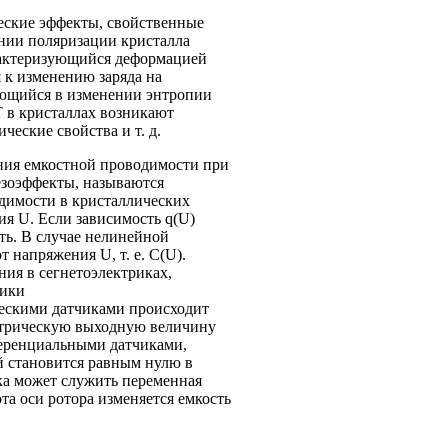
еские эффекты, свойственные
ении поляризации кристалла
рактеризующийся деформацией
 к изменению заряда на
яющийся в изменении энтропии
 в кристаллах возникают
еские свойства и т. д.
ния емкостной проводимости при
езоэффекты, называются
димости в кристаллических
я U. Если зависимость q(U)
ть. В случае нелинейной
 напряжения U, т. е. C(U).
ия в сегнетоэлектриках,
чики
ескими датчиками происходит
ектрическую выходную величину
ференциальными датчиками,
й становится равным нулю в
ка может служить переменная
ота оси ротора изменяется емкость