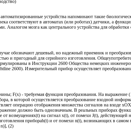
одство)
автоматизированные устройства напоминают такие биологически
века соответствуют в автоматах (или роботах) датчики, а функ
и. Аналогом мозга как центрального устройства для обработки
лучае обозначают дешевый, но надежный приемник и преобразо
тью и пригодный для серийного изготовления. Общеупотребите
формулированы в Инструкции 2600 Общества немецких инженеро
line 2600). Измерительный прибор осуществляет преобразование
еличины; F(x) - требуемая функция преобразования. На выражение 
ра, в которой осуществляется преобразование входной информ
вляет операцию отображения множества сигналов на входе xОX
бражение должно быть однозначным. В реальных приборах функц
же от возмущенияx(t) на сигнал x(t), от помехи J(t), действующей 
готовления прибораh(t) и от помехи n(t), возникающих в самом
 n)], (2)