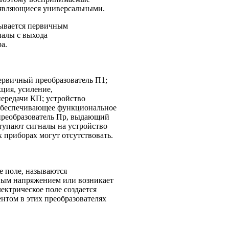
 являющиеся универсальными.
зывается первичным
налы с выхода
а.
ервичный преобразователь П1;
кция, усиление,
передачи КП; устройство
 обеспечивающее функциональное
 преобразователь Пр, выдающий
тупают сигналы на устройство
х приборах могут отсутствовать.
е поле, называются
нным напряжением или возникает
ектрическое поле создается
том в этих преобразователях