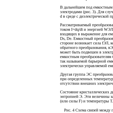
В дальнейшем под емкостным б
электродами (рис. 3). Для сл
d в среде с диэлектрической пр
Рассматриваемый преобразова
током I=dq/dt и энергией WЭЛ
входящих в выражение для емк
Ds, De. Емкостный преобразо
стороне возникает сила fЭЛ, 
обратного преобразования, вЭ
может быть подвешен в электр
емкостным преобразователям 
так называемой барьерной емк
электрически управляемой ем
Другая группа ЭС преобразова
при определенных температур
отсутствии внешних электрич
Состояние кристаллических ди
энтропией Э. Эти величины за
(или силы F) и температуры Т
Рис. 4 Схема связей между 