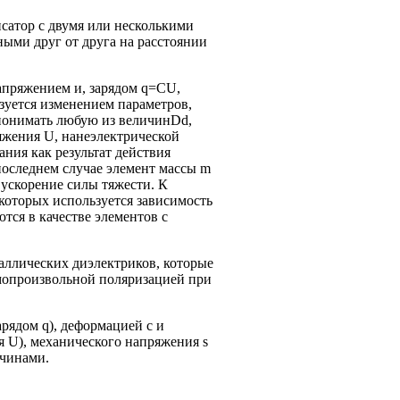
сатор с двумя или несколькими
ными друг от друга на расстоянии
апряжением и, зарядом q=CU,
зуется изменением параметров,
т понимать любую из величинDd,
яжения U, нанеэлектрической
ния как результат действия
последнем случае элемент массы m
 ускорение силы тяжести. К
которых используется зависимость
тся в качестве элементов с
таллических диэлектриков, которые
мопроизвольной поляризацией при
рядом q), деформацией c и
я U), механического напряжения s
ичинами.