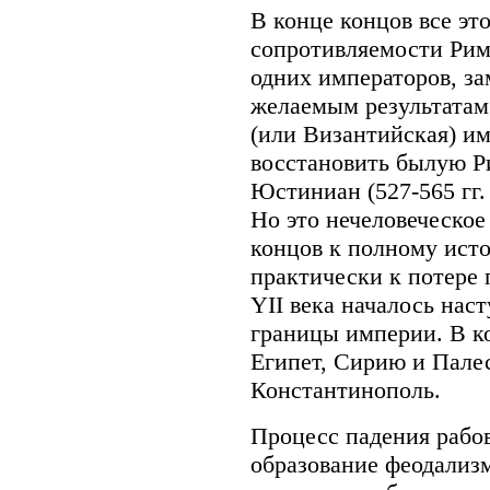
В конце концов все эт
сопротивляемости Рим
одних императоров, за
желаемым результатам.
(или Византийская) им
восстановить былую Р
Юстиниан (527-565 гг.
Но это нечеловеческое
концов к полному ист
практически к потере 
YII века началось нас
границы империи. В ко
Египет, Сирию и Пале
Константинополь.
Процесс падения рабов
образование феодализ