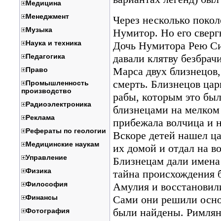
Медицина
Менеджмент
Через несколько поко
Музыка
Нумитор. Но его сверг
Наука и техника
Дочь Нумитора Рею Си
Педагогика
давали клятву безбрачи
Марса двух близнецов,
Право
смерть. Близнецов цар
Промышленность
производство
рабы, которым это был
Радиоэлектроника
близнецами на мелком 
Реклама
прибежала волчица и 
Рефераты по геологии
Вскоре детей нашел ц
Медицинские наукам
их домой и отдал на в
Управление
Близнецам дали имена 
Физика
тайна происхождения б
Философия
Амулия и восстановили
Финансы
Сами они решили основ
были найдены. Римлян
Фотография