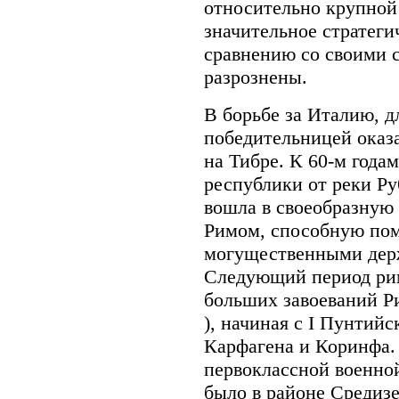
относительно крупной
значительное стратег
сравнению со своими 
разрознены.
В борьбе за Италию, д
победительницей оказ
на Тибре. К 60-м годам 
республики от реки Ру
вошла в своеобразную
Римом, способную пом
могущественными дер
Следующий период рим
больших завоеваний Рим
), начиная с I Пунтий
Карфагена и Коринфа.
первоклассной военной
было в районе Средизе