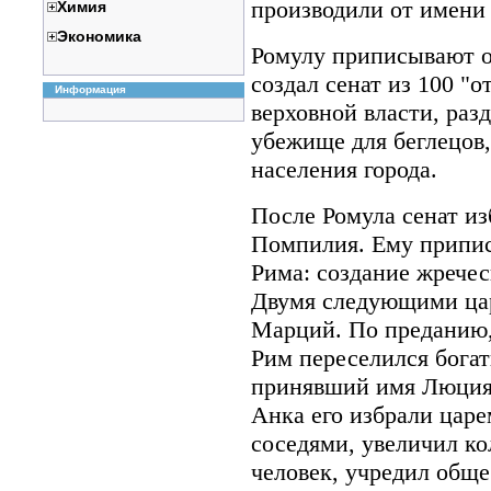
производили от имени
Химия
Экономика
Ромулу приписывают 
создал сенат из 100 "о
Информация
верховной власти, раз
убежище для беглецов,
населения города.
После Ромула сенат и
Помпилия. Ему припис
Рима: создание жречес
Двумя следующими ца
Марций. По преданию,
Рим переселился бога
принявший имя Люция 
Анка его избрали царе
соседями, увеличил ко
человек, учредил обще