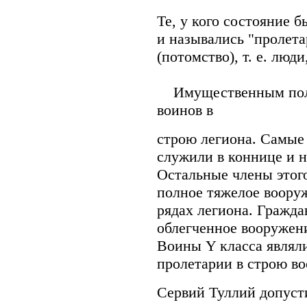
Те, у кого состояние 
и назывались "пролетари
(потомство), т. е. люд
Имущественным поло
воинов в
строю легиона. Самые 
служили в коннице и на
Остальные члены этог
полное тяжелое вооруж
рядах легиона. Гражда
облегченное вооружени
Воины Y класса являли
пролетарии в строю в
Сервий Туллий допусти