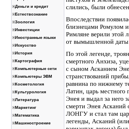
слились, были обнесен
Деньги и кредит
Естествознание
Впоследствии появилас
Зоология
близнецами Ромулом и
Инвестиции
Римляне верили этой л
Иностранные языки
от вымышленной даты 
Искусство
По этой легенде, троя
История
смертного Анхиза, уц
Картография
с сыном Асканием Эне
Компьютерные сети
странствований прибы
Компьютеры ЭВМ
равнина по нижнему те
Косметология
Латин, царь местного
Культурология
Энея и выдал за него 
Литература
смерти Энея Асканий 
Маркетинг
ЛОНГУ и стал там цар
Математика
легенды, Асканий (или
Машиностроение
вариантах легенд) был