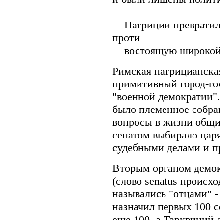
Патриции превратилис
проти
востоящую широкой м
Римская патрицианска
примитивный город-го
"военной демократии"
было племенное собра
вопросы в жизни общин
сенатом выбирало цар
судебными делами и п
Вторым органом демок
(слово senatus происхо
назывались "отцами" - 
назначил первых 100 с
еще 100, а Тарквиний 