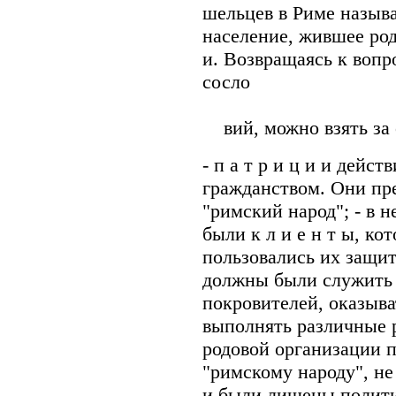
шельцев в Риме называл
население, жившее рода
и. Возвращаясь к воп
сосло
вий, можно взять за 
- п а т р и ц и и дейс
гражданством. Они пр
"римский народ"; - в 
были к л и е н т ы, ко
пользовались их защито
должны были служить 
покровителей, оказыв
выполнять различные ра
родовой организации п
"римскому народу", н
и были лишены полити