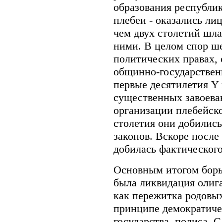
образования республик
плебеи - оказались ли
чем двух столетий шл
ними. В целом спор ше
политических правах, 
общинно-государствен
первые десятилетия Y в
существенных завоева
организации плебейск
столетия они добились
законов. Вскоре после
добилась фактического
Основным итогом борь
была ликвидация олиг
как пережитка родовы
принципе демократиче
государства, полиса. С