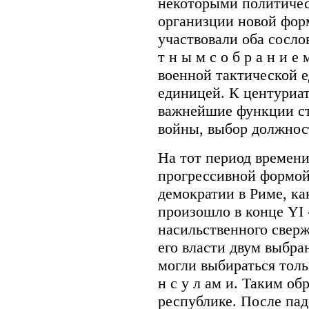
некоторыми политиче
организции новой фор
участвовали оба сослов
т н ы м с о б р а н и е
военной тактической 
единицей. К центуриа
важнейшие функции ст
войны, выбор должност
На тот период времен
прогрессивной формой
демократии в Риме, ка
произошло в конце YI -
насильственного сверж
его власти двум выбр
могли выбираться толь
н с у л ам и. Таким о
республике. После пад