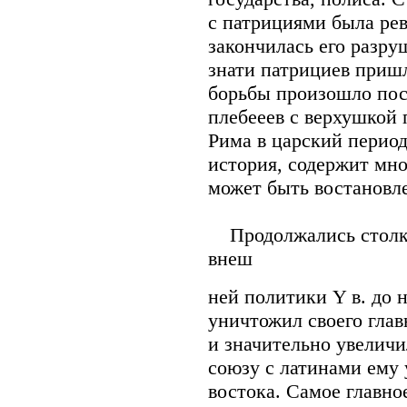
с патрициями была рев
закончилась его разру
знати патрициев пришл
борьбы произошло пос
плебееев с верхушкой 
Рима в царский период
история, содержит мно
может быть востановл
Продолжались столкн
внеш
ней политики Y в. до н
уничтожил своего гла
и значительно увеличи
союзу с латинами ему 
востока. Самое главно