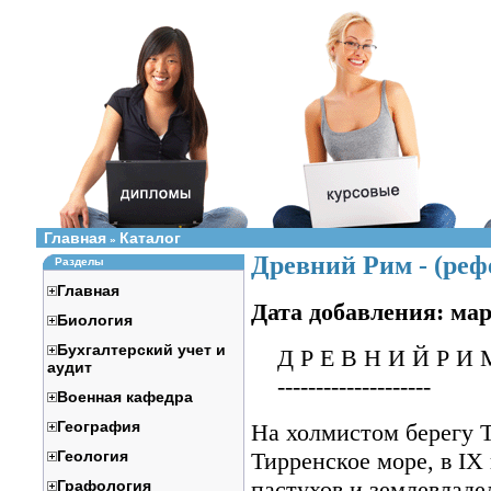
Главная
Каталог
»
Древний Рим - (реф
Разделы
Главная
Дата добавления: мар
Биология
Бухгалтерский учет и
Д Р Е В Н И Й Р И 
аудит
--------------------
Военная кафедра
География
На холмистом берегу Ти
Геология
Тирренское море, в IX 
пастухов и землевладе
Графология