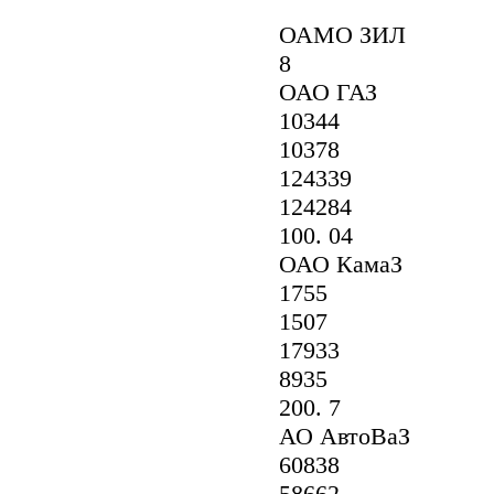
ОАМО ЗИЛ
8
ОАО ГАЗ
10344
10378
124339
124284
100. 04
ОАО КамаЗ
1755
1507
17933
8935
200. 7
АО АвтоВаЗ
60838
58662