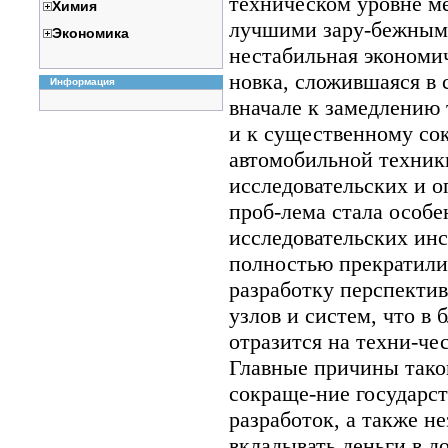
техническом уровне м
Химия
лучшими зару-бежным
Экономика
нестабильная экономич
новка, сложившаяся в 
Информация
вначале к замедлению т
и к существенному со
автомобильной техник
исследовательских и о
проб-лема стала особе
исследовательских инс
полностью прекратили
разработку перспекти
узлов и систем, что в
отразится на техни-че
Главные причины тако
сокраще-ние государс
разработок, а также н
вкладывать деньги в д