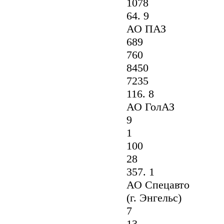
1078
64. 9
АО ПАЗ
689
760
8450
7235
116. 8
АО ГолАЗ
9
1
100
28
357. 1
АО Спецавто
(г. Энгельс)
7
13