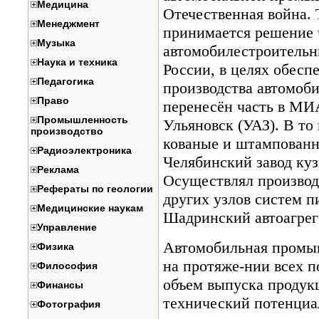
Медицина
Отечественная война. 
Менеджмент
принимается решение 
Музыка
автомобилестроительн
Наука и техника
России, в целях обесп
Педагогика
производства автомоби
Право
перенесён часть в МИ
Промышленность
Ульяновск (УАЗ). В то
производство
кованые и штампованны
Радиоэлектроника
Челябинский завод куз
Реклама
Осуществлял производ
Рефераты по геологии
других узлов систем п
Медицинские наукам
Шадринский автоагрег
Управление
Автомобильная промы
Физика
на протяже-нии всех п
Философия
объем выпуска продукц
Финансы
технический потенциа
Фотография