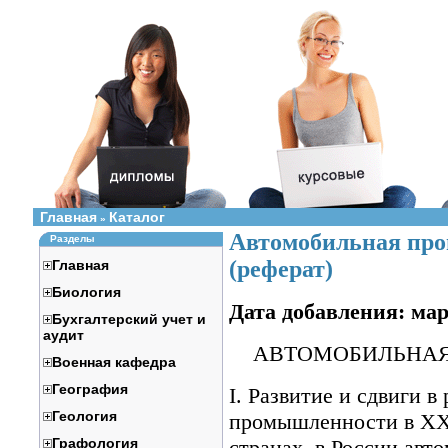
Главная
Каталог
»
Автомобильная про
Разделы
(реферат)
Главная
Биология
Дата добавления: мар
Бухгалтерский учет и
аудит
АВТОМОБИЛЬНАЯ 
Военная кафедра
География
I. Развитие и сдвиги 
Геология
промышленности в XX 
Графология
странах, в России ав