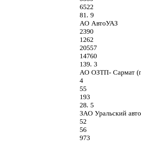
6522
81. 9
АО АвтоУАЗ
2390
1262
20557
14760
139. 3
АО ОЗТП- Сармат (г.
4
55
193
28. 5
ЗАО Уральский авто
52
56
973