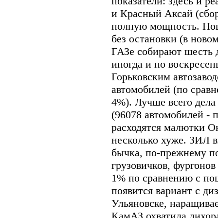
показатели: здесь и 
и Красный Аксай (сбор
полную мощность. Нов
без остановки (в ново
ГАЗе собирают шесть д
иногда и по воскресень
Горьковским автозаво
автомобилей (по сравн
4%). Лучше всего дела
(96078 автомобилей - 
расходятся малютки О
несколько хуже. ЗИЛ в
бычка, по-прежнему п
грузовичков, фургонов 
1% по сравнению с по
появится вариант с диз
Ульяновске, наращива
КамАЗ охватила лихора