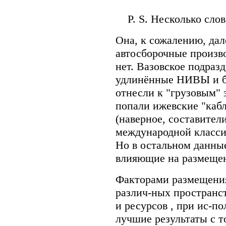
P. S. Несколько слов 
Она, к сожалению, дал
автосборочные произво
нет. Вазовское подраз
удлинённые НИВЫ и бр
отнесли к "грузовым" з
попали ижевские "каб
(наверное, составител
международной класси
Но в остальном данные
влияющие на размещен
Факторами размещения
различ-ных пространс
и ресурсов , при ис-п
лучшие результаты с т