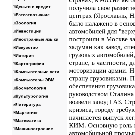
получила своё развит
Деньги и кредит
центрах (Ярославль, Н
Естествознание
было налажено в осно
Зоология
автомобилей для "вер
Инвестиции
построили в Москве з
Иностранные языки
задуман как завод, с
Искусство
грузовых автомобилей,
История
стране, в частности, д
Картография
моторизации армии. Н
Компьютерные сети
страну грузовиками. П
Компьютеры ЭВМ
обеспечения грузовик
Косметология
руководством Сталина
Культурология
возвели завод ГАЗ. Ст
Литература
кризиса, городу требу
Маркетинг
начинается выпуск лег
Математика
КИМ. Основную роль в
Машиностроение
автомобильной промы