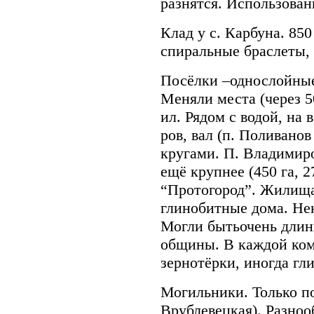
разнятся. Использован
Клад у с. Карбуна. 850
спиральные браслеты,
Посёлки –однослойные
Меняли места (через 50
ил. Рядом с водой, на
ров, вал (п. Поливанов
кругами. П. Владимиро
ещё крупнее (450 га, 2
“Протогород”. Жилища
глинобитные дома. Не
Могли бытьочень дли
общины. В каждой комн
зернотёрки, иногда гл
Могильники. Только п
Врублевецкая). Разноо