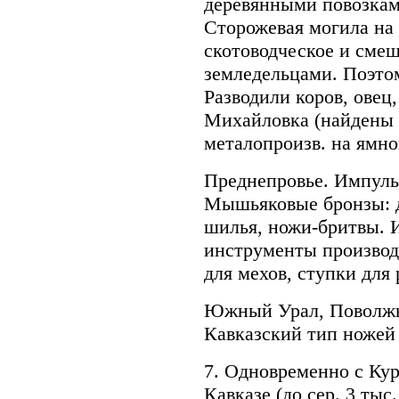
деревянными повозкам
Сторожевая могила на 
скотоводческое и смеш
земледельцами. Поэтом
Разводили коров, овец
Михайловка (найдены 
металопроизв. на ямно
Преднепровье. Импульс
Мышьяковые бронзы: д
шилья, ножи-бритвы. И
инструменты производс
для мехов, ступки для 
Южный Урал, Поволжье
Кавказский тип ножей 
7. Одновременно с Ку
Кавказе (до сер. 3 тыс