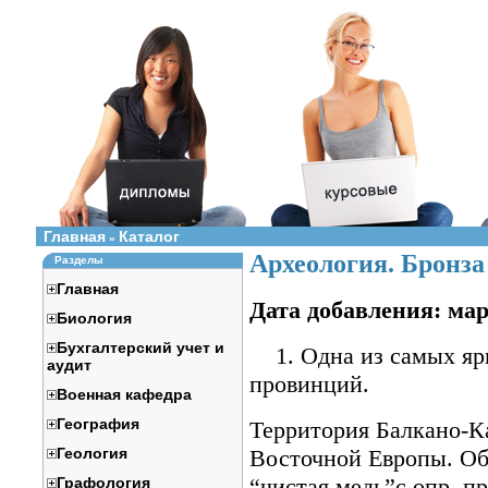
Главная
Каталог
»
Археология. Бронза 
Разделы
Главная
Дата добавления: мар
Биология
Бухгалтерский учет и
1. Одна из самых яр
аудит
провинций.
Военная кафедра
География
Территория Балкано-К
Геология
Восточной Европы. О
“чистая медь”с опр. п
Графология