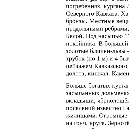
погребениях, кургана 
Северного Кавказа. 
бронзы. Местные вещи
продольными рёбрами, м
Белой. Под насыпью 11
покойника. В большей
золотые бляшки-львы 
трубок (по 1 м) и 4 бы
пейзажем Кавказского 
долота, кинжал. Камен
Больше богатых курган
засыпанных дольменах
вкладыши, чёрнолощён
поселений известно Г
жилищами. Огромные 
на гонч. круге. Зернот