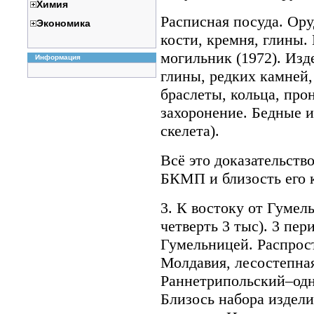
Химия
Расписная посуда. Ору
Экономика
кости, кремня, глины
могильник (1972). Изд
Информация
глины, редких камней, 
браслеты, кольца, про
захоронение. Бедные и
скелета).
Всё это доказательств
БКМП и близость его 
3. К востоку от Гумел
четверть 3 тыс). 3 пе
Гумельницей. Распрос
Молдавия, лесостепна
Раннетрипольский–одн
Близось набора издели