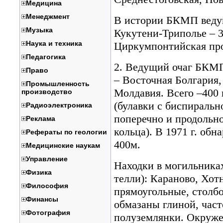
Медицина
Менеджмент
В истории БКМП ведущ
Музыка
Кукутени-Триполье – 3
Наука и техника
Циркумпонтийская пр
Педагогика
2. Ведущий очаг БКМП 
Право
– Восточная Болгария
Промышленность
Молдавия. Всего –400
производство
(булавки с биспиральн
Радиоэлектроника
поперечно и продольно
Реклама
кольца). В 1971 г. об
Рефераты по геологии
400м.
Медицинские наукам
Управление
Находки в могильника
Физика
телли): Караново, Хот
Философия
прямоугольные, столб
Финансы
обмазаны глиной, част
Фотография
полуземлянки. Окруже