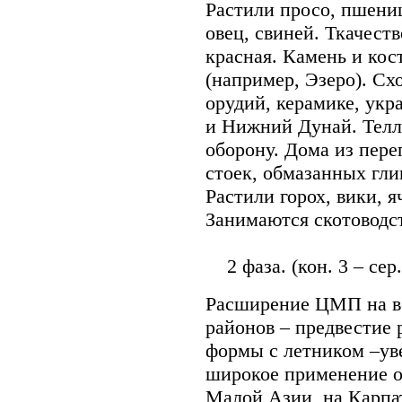
Растили просо, пшениц
овец, свиней. Ткачеств
красная. Камень и кос
(например, Эзеро). Сх
орудий, керамике, укр
и Нижний Дунай. Телл
оборону. Дома из пер
стоек, обмазанных гли
Растили горох, вики, 
Занимаются скотоводс
2 фаза. (кон. 3 – сер. 
Расширение ЦМП на во
районов – предвестие 
формы с летником –ув
широкое применение о
Малой Азии, на Карпат