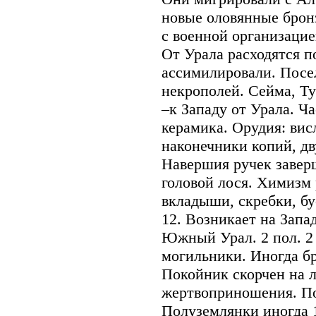
новые оловянные бронз
с военной организацие
От Урала расходятся п
ассимилировали. Посе
некрополей. Сейма, Ту
–к Западу от Урала. Ча
керамика. Орудия: ви
наконечники копий, д
Навершия ручек завер
головой лося. Химизм 
вкладыши, скребки, бу
12. Возникает на Зап
Южный Урал. 2 пол. 2 
могильники. Иногда бр
Покойник скорчен на л
жертвоприношения. По
Полуземлянки иногда 