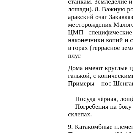
станкам. Земледелие и 
лошади). 8. Важную р
аракский очаг Закавказь
месторождения Малого
ЦМП– специфические 
наконечники копий и с
в горах (террасное зе
плуг.
Дома имеют круглые 
галькой, с коническим
Примеры – пос Шенгав
Посуда чёрная, лощён
Погребения на боку 
склепах.
9. Катакомбные племе