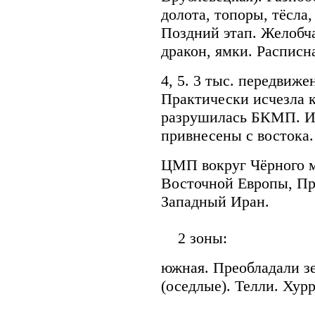
долота, топоры, тёсла
Поздний этап. Желобч
дракон, ямки. Расписна
4, 5. 3 тыс. передвиж
Практически исчезла к
разрушилась БКМП. Из
привнесены с востока.
ЦМП вокруг Чёрного м
Восточной Европы, При
Западный Иран.
2 зоны:
южная. Преобладали зе
(оседлые). Телли. Хур