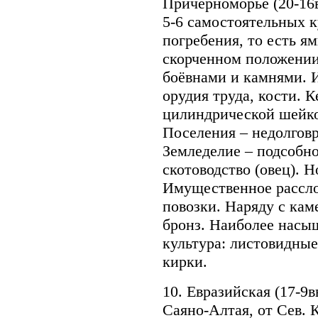
Причерноморье (20-16в
5-6 самостоятельных 
погребения, то есть я
скорченном положении
боёвнами и камнями. 
орудия труда, кости. 
цилиндрической шейко
Поселения – недолгов
Земледелие – подсобно
скотоводство (овец). 
Имущественное рассло
повозки. Наряду с кам
бронз. Наиболее насы
культура: листовидные
кирки.
10. Евразийская (17-9
Саяно-Алтая, от Сев. 