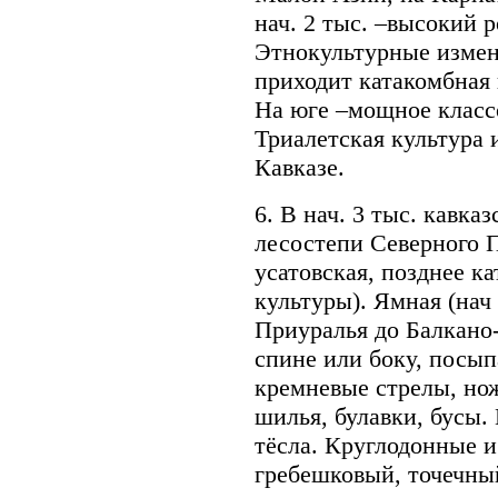
нач. 2 тыс. –высокий 
Этнокультурные измен
приходит катакомбная 
На юге –мощное классо
Триалетская культура 
Кавказе.
6. В нач. 3 тыс. кавк
лесостепи Северного 
усатовская, позднее к
культуры). Ямная (нач 
Приуралья до Балкано
спине или боку, посып
кремневые стрелы, но
шилья, булавки, бусы.
тёсла. Круглодонные 
гребешковый, точечны