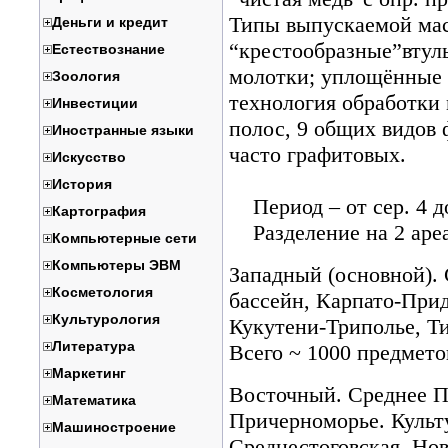
Типы выпускаемой мас
Деньги и кредит
“крестообразные”втуль
Естествознание
молотки; уплощённые 
Зоология
технология обработки м
Инвестиции
полос, 9 общих видов 
Иностранные языки
часто графитовых.
Искусство
История
Период – от сер. 4 до
Картография
Разделение на 2 ареа
Компьютерные сети
Компьютеры ЭВМ
Западный (основной). 
Косметология
бассейн, Карпато-Прид
Культурология
Кукутени-Триполье, Ти
Литература
Всего ~ 1000 предмето
Маркетинг
Восточный. Среднее П
Математика
Причерноморье. Культ
Машиностроение
Среднестоговская, Нов