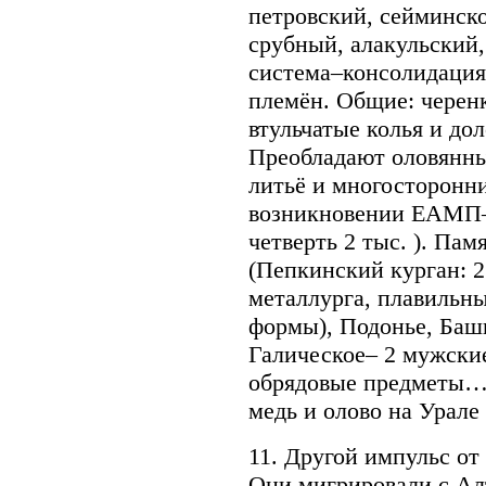
петровский, сейминск
срубный, алакульский,
система–консолидация
племён. Общие: черен
втульчатые колья и до
Преобладают оловянны
литьё и многосторонн
возникновении ЕАМП–
четверть 2 тыс. ). Па
(Пепкинский курган: 
металлурга, плавильны
формы), Подонье, Баш
Галическое– 2 мужские
обрядовые предметы…
медь и олово на Урале
11. Другой импульс о
Они мигрировали с Алт